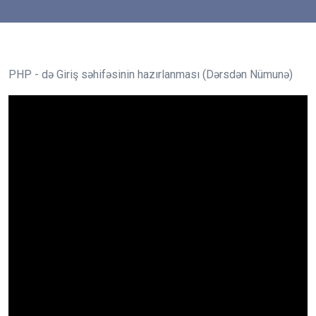
PHP - də Giriş səhifəsinin hazırlanması (Dərsdən Nümunə)